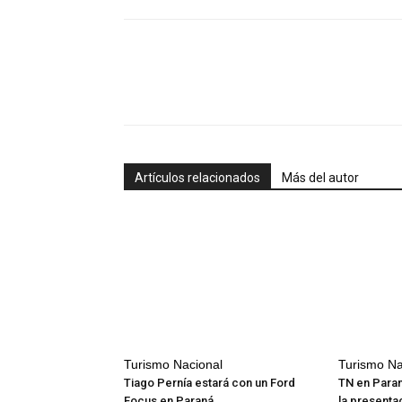
Artículos relacionados
Más del autor
Turismo Nacional
Turismo Na
Tiago Pernía estará con un Ford
TN en Paran
Focus en Paraná
la presenta