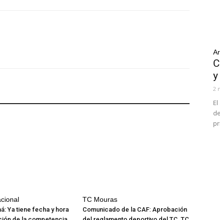
Ar
C
y
2 
El
de
pr
cional
TC Mouras
á: Ya tiene fecha y hora
Comunicado de la CAF: Aprobación
ción de la competencia
del reglamento deportivo del TC, TC