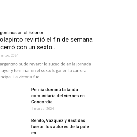
gentinos en el Exterior
olapinto revirtió el fin de semana
 cerró con un sexto...
marzo, 2024
 argentino pudo revertir lo sucedido en la jornada
 ayer y terminar en el sexto lugar en la carrera
incipal. La victoria fue...
Pernía dominó la tanda
comunitaria del viernes en
Concordia
1 marzo, 2024
Benito, Vázquez y Bastidas
fueron los autores de la pole
en...