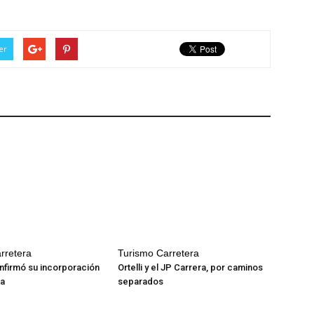
er
rretera
Turismo Carretera
firmó su incorporación
Ortelli y el JP Carrera, por caminos
ra
separados