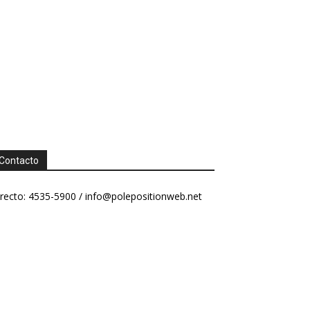
Contacto
recto: 4535-5900 /
info@polepositionweb.net