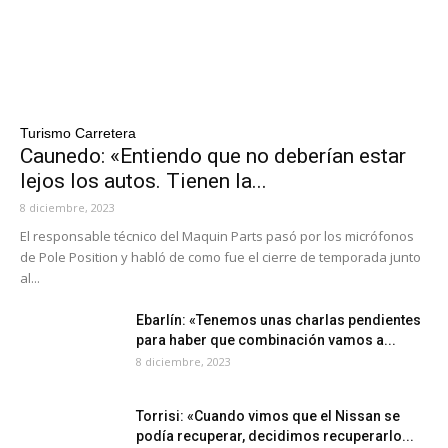
Turismo Carretera
Caunedo: «Entiendo que no deberían estar
lejos los autos. Tienen la...
8 diciembre, 2023
El responsable técnico del Maquin Parts pasó por los micrófonos
de Pole Position y habló de como fue el cierre de temporada junto
al...
Ebarlín: «Tenemos unas charlas pendientes
para haber que combinación vamos a...
8 diciembre, 2023
Torrisi: «Cuando vimos que el Nissan se
podía recuperar, decidimos recuperarlo...