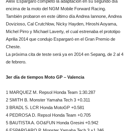
Aleix Espargaró completó la adaptación en su segundo día
encima de la moto del NGM Mobile Forward Racing.
También probaron en este último día Andrea Iannone, Andrea
Dovizioso, Cal Crutchlow, Nicky Hayden, Hiroshi Aoyama,
Michel Pirro y Michael Laverty, el cual estrenaba el prototipo
Aprilia 2014 que condujo Espargaró en el Gran Premio de
Cheste.
La próxima cita de teste será ya en 2014 en Sepang, de 2 al 4
de febrero.
3er día de tiempos Moto GP – Valencia
1 MARQUEZ M. Repsol Honda Team 1:30.287
2 SMITH B. Monster Yamaha Tech 3 +0.311
3 BRADL S. LCR Honda MotoGP +0.581
4 PEDROSA D. Repsol Honda Team +0.705
5 BAUTISTA A. GO&FUN Honda Gresini +0.942
6 ESPARGARO P. Monster Yamaha Tech 3 +1.246