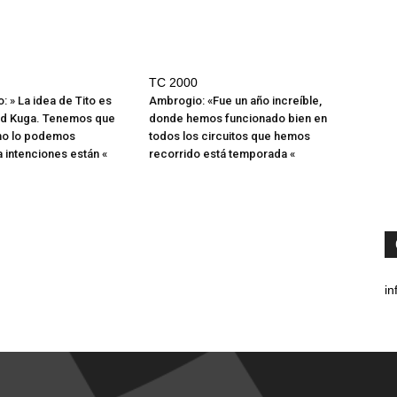
TC 2000
 » La idea de Tito es
Ambrogio: «Fue un año increíble,
ord Kuga. Tenemos que
donde hemos funcionado bien en
mo lo podemos
todos los circuitos que hemos
a intenciones están «
recorrido está temporada «
in