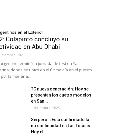
gentinos en el Exterior
2: Colapinto concluyó su
ctividad en Abu Dhabi
diciembre, 2023
 argentino terminó la jornada de test en Yas
rina, donde se ubicó en el último día en el puesto
 por la mañana...
TC nueva generación: Hoy se
presentan los cuatro modelos
en San...
1 diciembre, 2023
Serpero: «Está confirmado la
no continuidad en Las Toscas.
Hoy el...