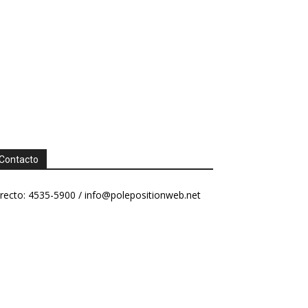
Contacto
recto: 4535-5900 /
info@polepositionweb.net