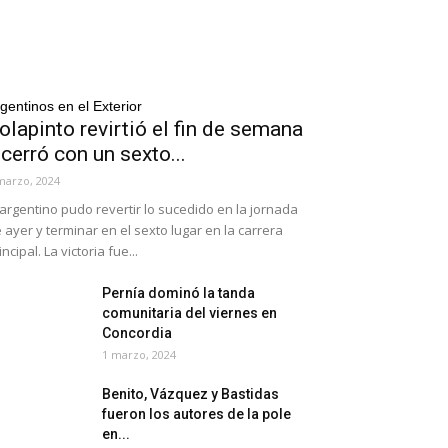
gentinos en el Exterior
olapinto revirtió el fin de semana
 cerró con un sexto...
marzo, 2024
 argentino pudo revertir lo sucedido en la jornada
 ayer y terminar en el sexto lugar en la carrera
incipal. La victoria fue...
Pernía dominó la tanda
comunitaria del viernes en
Concordia
1 marzo, 2024
Benito, Vázquez y Bastidas
fueron los autores de la pole
en...