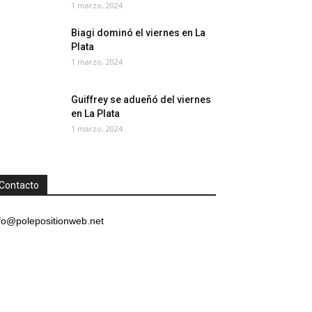
1 marzo, 2024
Biagi dominó el viernes en La
Plata
1 marzo, 2024
Guiffrey se adueñó del viernes
en La Plata
1 marzo, 2024
Contacto
fo@polepositionweb.net