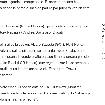
 están jugando el campeonato. El norteamericano ha
á desde la primera línea de parrilla por primera vez en este
Ar
Dani Pedrosa (Repsol Honda), que encabezará la segunda
C
tory Racing ) y Andrea Dovizioso (Ducati ).
y
2 
 el final de la sesión, Álvaro Bautista (GO & FUN Honda
El
volver a salir a pista con su segunda moto. El talaverano
de
un escenario donde el año pasado firmó la tercera posición
pr
 Stefan Bradl (LCR Honda), que regresa este fin de semana a
stralia, y un impresionante Aleix Espargaró (Power
r tiempo.
etó el top 10 por delante de Cal Crutchlow (Monster
medio de la pole, el wild card japonés Katsuyuki Nakasuga
Monster Yamaha Tech3 ).