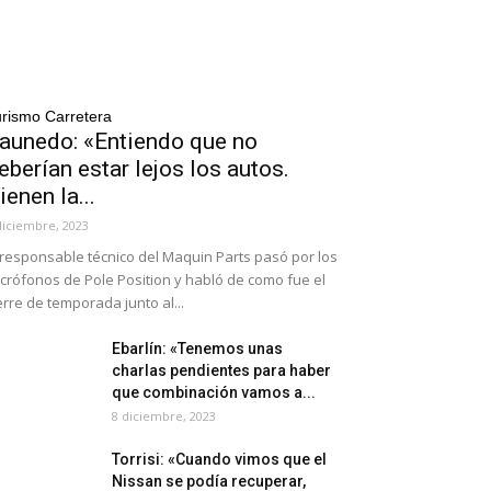
rismo Carretera
aunedo: «Entiendo que no
eberían estar lejos los autos.
ienen la...
diciembre, 2023
 responsable técnico del Maquin Parts pasó por los
crófonos de Pole Position y habló de como fue el
erre de temporada junto al...
Ebarlín: «Tenemos unas
charlas pendientes para haber
que combinación vamos a...
8 diciembre, 2023
Torrisi: «Cuando vimos que el
Nissan se podía recuperar,