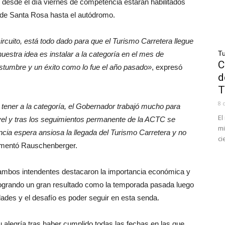
 desde el día viernes de competencia estarán habilitados
esde Santa Rosa hasta el autódromo.
cuito, está todo dado para que el Turismo Carretera llegue
Tu
estra idea es instalar a la categoría en el mes de
C
stumbre y un éxito como lo fue el año pasado»
, expresó
d
T
8 
tener a la categoría, el Gobernador trabajó mucho para
El
el y tras los seguimientos permanente de la ACTC se
mi
incia espera ansiosa la llegada del Turismo Carretera y no
ci
omentó Rauschenberger.
 ambos intendentes destacaron la importancia económica y
, logrando un gran resultado como la temporada pasada luego
idades y el desafío es poder seguir en esta senda.
u alegría tras haber cumplido todas las fechas en las que