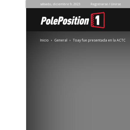
sábado, diciembre 9, 2023
Registrarse / Unirse
Pole
Inicio
General
Toay fue presentada en la ACTC
Position