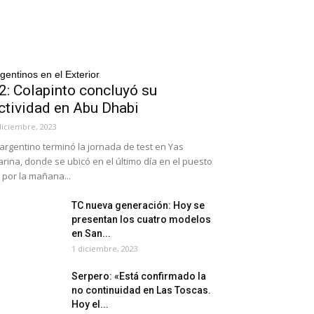
gentinos en el Exterior
2: Colapinto concluyó su
ctividad en Abu Dhabi
diciembre, 2023
 argentino terminó la jornada de test en Yas
rina, donde se ubicó en el último día en el puesto
 por la mañana...
TC nueva generación: Hoy se
presentan los cuatro modelos
en San...
1 diciembre, 2023
Serpero: «Está confirmado la
no continuidad en Las Toscas.
Hoy el...