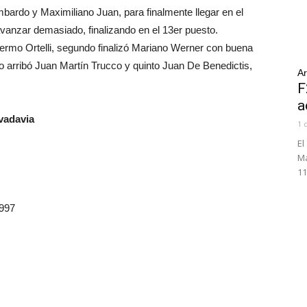
bardo y Maximiliano Juan, para finalmente llegar en el
vanzar demasiado, finalizando en el 13er puesto.
llermo Ortelli, segundo finalizó Mariano Werner con buena
to arribó Juan Martín Trucco y quinto Juan De Benedictis,
Ar
F
a
vadavia
1 
El
Ma
11
.997