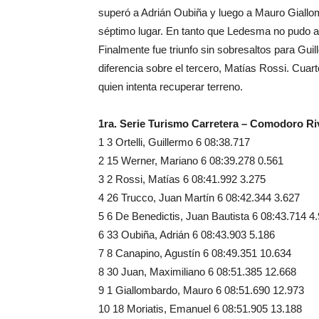
superó a Adrián Oubiña y luego a Mauro Giallom
séptimo lugar. En tanto que Ledesma no pudo a
Finalmente fue triunfo sin sobresaltos para Gui
diferencia sobre el tercero, Matías Rossi. Cuar
quien intenta recuperar terreno.
1ra. Serie Turismo Carretera – Comodoro Ri
1 3 Ortelli, Guillermo 6 08:38.717
2 15 Werner, Mariano 6 08:39.278 0.561
3 2 Rossi, Matías 6 08:41.992 3.275
4 26 Trucco, Juan Martín 6 08:42.344 3.627
5 6 De Benedictis, Juan Bautista 6 08:43.714 4
6 33 Oubiña, Adrián 6 08:43.903 5.186
7 8 Canapino, Agustín 6 08:49.351 10.634
8 30 Juan, Maximiliano 6 08:51.385 12.668
9 1 Giallombardo, Mauro 6 08:51.690 12.973
10 18 Moriatis, Emanuel 6 08:51.905 13.188