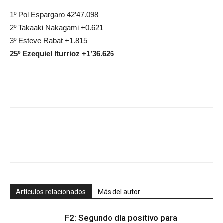
1º Pol Espargaro 42’47.098
2º Takaaki Nakagami +0.621
3º Esteve Rabat +1.815
25º Ezequiel Iturrioz +1’36.626
Artículos relacionados
Más del autor
F2: Segundo día positivo para