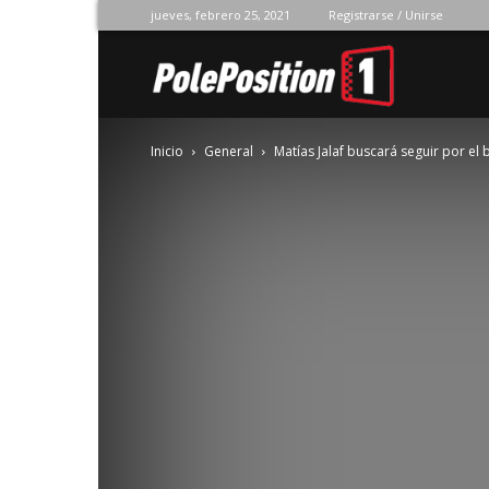
jueves, febrero 25, 2021
Registrarse / Unirse
Pole
Inicio
General
Matías Jalaf buscará seguir por el
Position