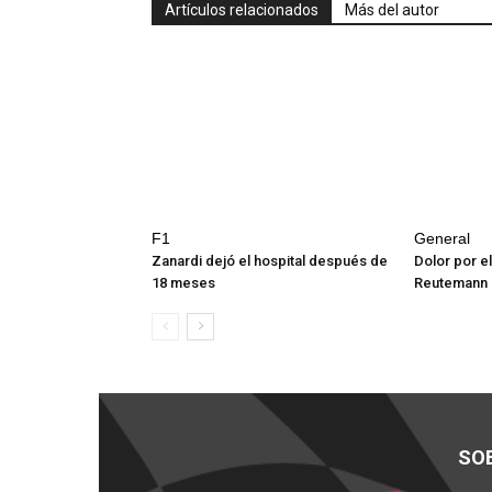
Artículos relacionados
Más del autor
F1
General
Zanardi dejó el hospital después de
Dolor por el
18 meses
Reutemann
SO