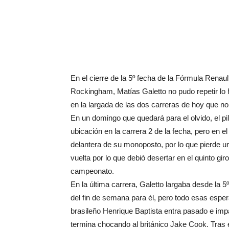
En el cierre de la 5º fecha de la Fórmula Renau
Rockingham, Matías Galetto no pudo repetir lo h
en la largada de las dos carreras de hoy que no 
En un domingo que quedará para el olvido, el p
ubicación en la carrera 2 de la fecha, pero en el
delantera de su monoposto, por lo que pierde un
vuelta por lo que debió desertar en el quinto g
campeonato.
En la última carrera, Galetto largaba desde la 5º
del fin de semana para él, pero todo esas espe
brasileño Henrique Baptista entra pasado e impac
termina chocando al británico Jake Cook. Tras é