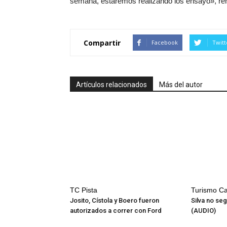
semana, estaremos realizando los ensayo», r
Compartir
Facebook
Twitt
Artículos relacionados
Más del autor
TC Pista
Turismo Ca
Josito, Cístola y Boero fueron
Silva no se
autorizados a correr con Ford
(AUDIO)