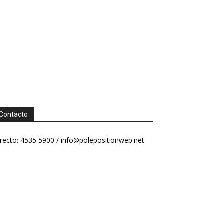
Contacto
recto: 4535-5900 /
info@polepositionweb.net