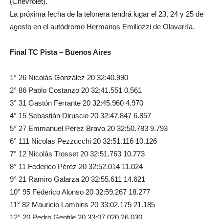
(Chevrolet).
La próxima fecha de la telonera tendrá lugar el 23, 24 y 25 de
agosto en el autódromo Hermanos Emiliozzi de Olavarría.
Final TC Pista – Buenos Aires
1° 26 Nicolás González 20 32:40.990
2° 86 Pablo Costanzo 20 32:41.551 0.561
3° 31 Gastón Ferrante 20 32:45.960 4.970
4° 15 Sebastián Diruscio 20 32:47.847 6.857
5° 27 Emmanuel Pérez Bravo 20 32:50.783 9.793
6° 111 Nicolas Pezzucchi 20 32:51.116 10.126
7° 12 Nicolás Trosset 20 32:51.763 10.773
8° 11 Federico Pérez 20 32:52.014 11.024
9° 21 Ramiro Galarza 20 32:55.611 14.621
10° 95 Federico Alonso 20 32:59.267 18.277
11° 82 Mauricio Lambiris 20 33:02.175 21.185
12° 20 Pedro Gentile 20 33:07.020 26.030