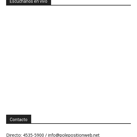
Escuchanos en vivo
Contacto
Directo: 4535-5900 /
info@polepositionweb.net