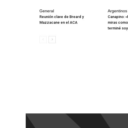
General
Argentinos 
Reunión clave de Breard y
Canapino: «F
Mazzacane en el ACA
miras com
terminé soy 