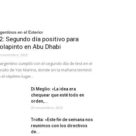
gentinos en el Exterior
2: Segundo día positivo para
olapinto en Abu Dhabi
 noviembre, 2023
 argentino cumplió con el segundo día de test en el
rcuito de Yas Marina, donde en la mañana terminó
 el séptimo lugar...
Di Meglio: «La idea era
chequear que esté todo en
orden,...
29 noviembre, 2023
Trotta: «Este fin de semana nos
reunimos con los directivos
de...