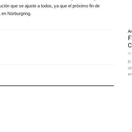
ución que se ajuste a todos, ya que el próximo fin de
 en Nürburgring.
Ar
F
C
30
El
ci
en