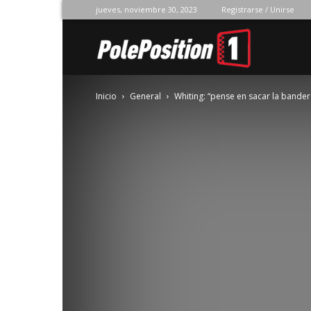
jueves, noviembre 30, 2023
Registrarse / Unirse
Pole
Inicio
General
Whiting: “pense en sacar la bander
Position