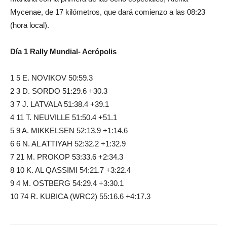
Mycenae, de 17 kilómetros, que dará comienzo a las 08:23
(hora local).
Día 1 Rally Mundial- Acrópolis
1 5 E. NOVIKOV 50:59.3
2 3 D. SORDO 51:29.6 +30.3
3 7 J. LATVALA 51:38.4 +39.1
4 11 T. NEUVILLE 51:50.4 +51.1
5 9 A. MIKKELSEN 52:13.9 +1:14.6
6 6 N. AL ATTIYAH 52:32.2 +1:32.9
7 21 M. PROKOP 53:33.6 +2:34.3
8 10 K. AL QASSIMI 54:21.7 +3:22.4
9 4 M. OSTBERG 54:29.4 +3:30.1
10 74 R. KUBICA (WRC2) 55:16.6 +4:17.3