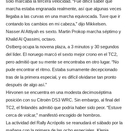
solo marcaba la tercera velocidad. “Fue difícil saber qué
marcha estaba engranada realmente, así que algunas veces
llegaba a las curvas en una marcha equivocada. Tuve que ir
contando los cambios en mi cabeza,” dijo Mikkelsen.
Nasser Al Attiyah es sexto. Martin Prokop marcha séptimo y
Khalid Al Qassimi, octavo.
Ostberg ocupa la novena plaza, a 3 minutos y 30 segundos
del líder. El noruego marcó el sexto mejor crono en el TC2,
pero admitió que su mente se encontraba en otro lugar. “No
pude encontrar el ritmo. Estaba sumamente decepcionado
tras de la primera especial, y es difícil olvidarse tan pronto
después de algo así.”
Hirvonen se encuentra en una modesta decimoséptima
posición con su Citroën DS3 WRC. Sin embargo, al final del
TC2, el finlandés admitió que podría haber sido peor. “Estuve
cerca de volcar,” manifestó encogido de hombros.
La actividad del Rally Acrópolis se reanudará el sábado por la
mañana con la primera de las ocho especiales, Klenia