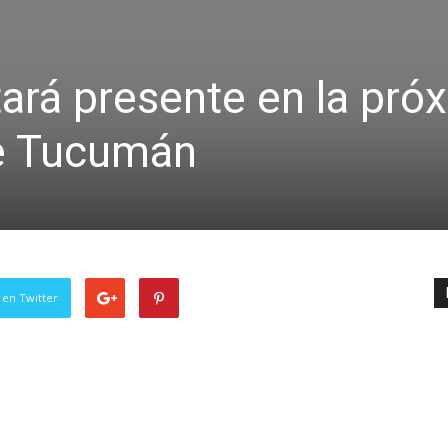
tará presente en la pró
e Tucumán
 en Twitter