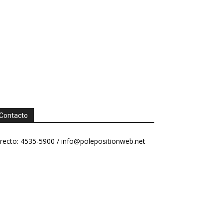
Contacto
recto: 4535-5900 /
info@polepositionweb.net