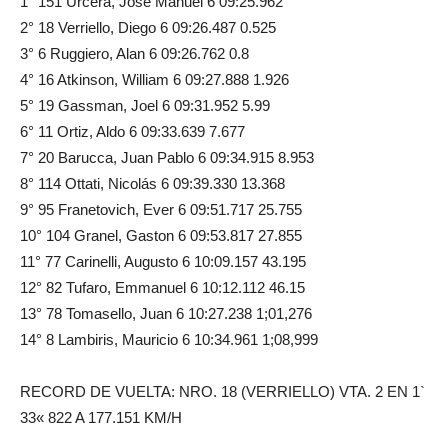
1° 151 Urcera, José Manuel 6 09:25.962
2° 18 Verriello, Diego 6 09:26.487 0.525
3° 6 Ruggiero, Alan 6 09:26.762 0.8
4° 16 Atkinson, William 6 09:27.888 1.926
5° 19 Gassman, Joel 6 09:31.952 5.99
6° 11 Ortiz, Aldo 6 09:33.639 7.677
7° 20 Barucca, Juan Pablo 6 09:34.915 8.953
8° 114 Ottati, Nicolás 6 09:39.330 13.368
9° 95 Franetovich, Ever 6 09:51.717 25.755
10° 104 Granel, Gaston 6 09:53.817 27.855
11° 77 Carinelli, Augusto 6 10:09.157 43.195
12° 82 Tufaro, Emmanuel 6 10:12.112 46.15
13° 78 Tomasello, Juan 6 10:27.238 1;01,276
14° 8 Lambiris, Mauricio 6 10:34.961 1;08,999
RECORD DE VUELTA: NRO. 18 (VERRIELLO) VTA. 2 EN 1`
33« 822 A 177.151 KM/H