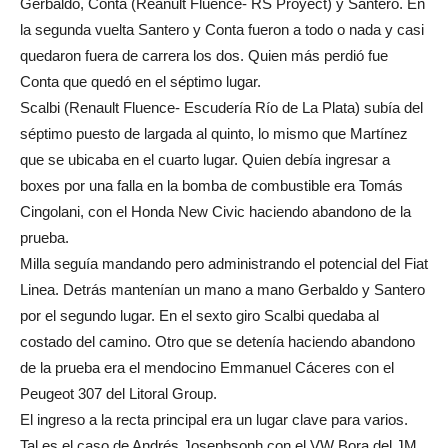
Gerbaldo, Conta (Reanult Fluence- RS Proyect) y Santero. En
la segunda vuelta Santero y Conta fueron a todo o nada y casi
quedaron fuera de carrera los dos. Quien más perdió fue
Conta que quedó en el séptimo lugar.
Scalbi (Renault Fluence- Escudería Río de La Plata) subía del
séptimo puesto de largada al quinto, lo mismo que Martínez
que se ubicaba en el cuarto lugar. Quien debía ingresar a
boxes por una falla en la bomba de combustible era Tomás
Cingolani, con el Honda New Civic haciendo abandono de la
prueba.
Milla seguía mandando pero administrando el potencial del Fiat
Linea. Detrás mantenían un mano a mano Gerbaldo y Santero
por el segundo lugar. En el sexto giro Scalbi quedaba al
costado del camino. Otro que se detenía haciendo abandono
de la prueba era el mendocino Emmanuel Cáceres con el
Peugeot 307 del Litoral Group.
El ingreso a la recta principal era un lugar clave para varios.
Tal es el caso de Andrés Josephsonh con el VW Bora del JM