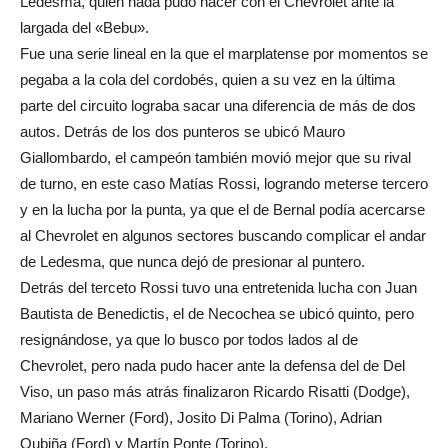
Ledesma, quien nada pudo hacer con el Chevrolet ante la
largada del «Bebu».
Fue una serie lineal en la que el marplatense por momentos se
pegaba a la cola del cordobés, quien a su vez en la última
parte del circuito lograba sacar una diferencia de más de dos
autos. Detrás de los dos punteros se ubicó Mauro
Giallombardo, el campeón también movió mejor que su rival
de turno, en este caso Matías Rossi, logrando meterse tercero
y en la lucha por la punta, ya que el de Bernal podía acercarse
al Chevrolet en algunos sectores buscando complicar el andar
de Ledesma, que nunca dejó de presionar al puntero.
Detrás del terceto Rossi tuvo una entretenida lucha con Juan
Bautista de Benedictis, el de Necochea se ubicó quinto, pero
resignándose, ya que lo busco por todos lados al de
Chevrolet, pero nada pudo hacer ante la defensa del de Del
Viso, un paso más atrás finalizaron Ricardo Risatti (Dodge),
Mariano Werner (Ford), Josito Di Palma (Torino), Adrian
Oubiña (Ford) y Martín Ponte (Torino).